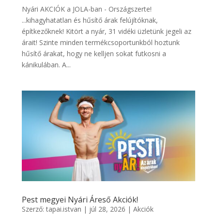
Nyári AKCIÓK a JOLA-ban - Országszerte!
...kihagyhatatlan és hűsítő árak felújítóknak,
építkezőknek! Kitört a nyár, 31 vidéki üzletünk jegeli az
árait! Szinte minden termékcsoportunkból hoztunk
hűsítő árakat, hogy ne kelljen sokat futkosni a
kánikulában. A...
Pest megyei Nyári Áreső Akciók!
Szerző:
tapai.istvan
|
júl 28, 2026
|
Akciók