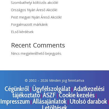
Szombathelyi költözős akciók!
Országos Nyári Áreső Akciók!
Pest megyei Nyári Áreső Akciók!
Forgalmazott márkáink
ELső kérdések
Recent Comments
Nincs megjeleníthető bejegyzés.
© 2002 –
2026 Minden jog fenntartva
Cégünkről
Ügyfélszolgálat
Adatkezelési
|
|
tájékoztató
ÁSZF
Cookie kezelés
|
|
|
Impresszum
Állásajánlatok
Utolsó darabok
|
|
|
Letöltések