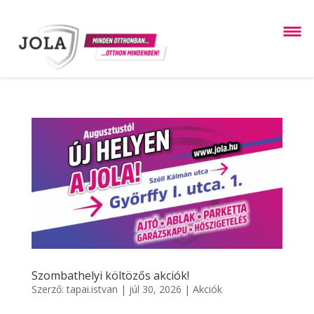
Szombathelyi költözős akciók!
Szerző:
tapai.istvan
|
júl 30, 2026
|
Akciók