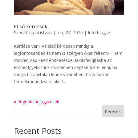
ELső kérdések
Szerző:
tapai.istvan
|
máj 27, 2025
|
Infó blogok
Kérdése van? Az első kérdések mindig a
legfontosabbak és nem is szégyen őket feltenni – nem
minden nap kezd építkezésbe, lakásfelújításba az
ember.Igyekszünk mindenben segítségükre lenni, ha
mégis bizonytalan lenne valamiben, hívja bátran
termékmenedzsereinket!...
« Régebbi bejegyzések
Keresés
Recent Posts