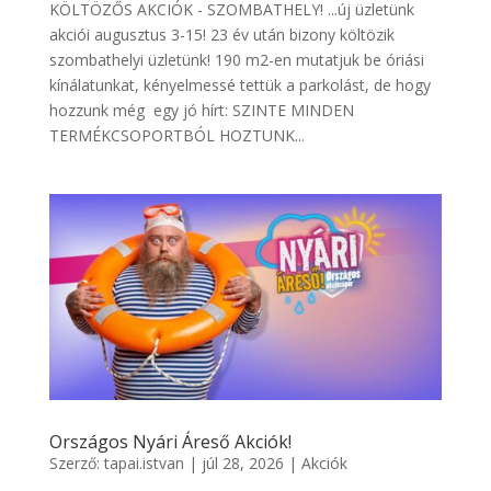
KÖLTÖZŐS AKCIÓK - SZOMBATHELY! ...új üzletünk
akciói augusztus 3-15! 23 év után bizony költözik
szombathelyi üzletünk! 190 m2-en mutatjuk be óriási
kínálatunkat, kényelmessé tettük a parkolást, de hogy
hozzunk még egy jó hírt: SZINTE MINDEN
TERMÉKCSOPORTBÓL HOZTUNK...
Országos Nyári Áreső Akciók!
Szerző:
tapai.istvan
|
júl 28, 2026
|
Akciók