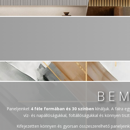
BE
Paneljeinket
4 féle formában és 30 színben
kínáljuk. A falra e
víz- és napállóságukkal, foltállóságukkal és könnyen tis
Kifejezetten könnyen és gyorsan összeszerelhető paneljeink