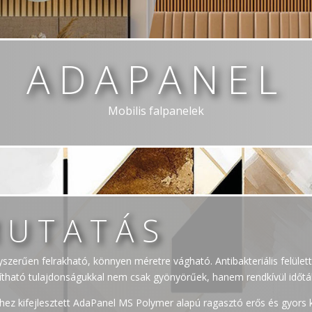
ADAPANEL
Mobilis falpanelek
MUTATÁS
gyszerűen felrakható, könnyen méretre vágható. Antibakteriális felület
ztítható tulajdonságukkal nem csak gyönyörűek, hanem rendkívül időtál
hez kifejlesztett AdaPanel MS Polymer alapú ragasztó erős és gyors