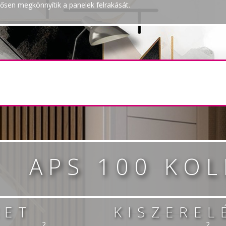
ősen megkönnyítik a panelek felrakását.
APS 100 KOL
RET
KISZEREL
2
2