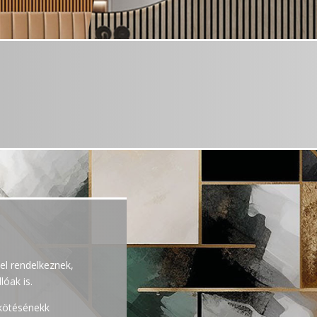
tel rendelkeznek,
lóak is.
 kötésénekk