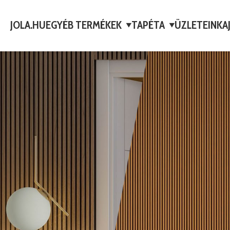
JOLA.HU
EGYÉB TERMÉKEK
TAPÉTA
ÜZLETEINK
A
▼
▼