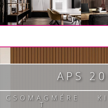
APS 2
CSOMAGMÉRE
K
T