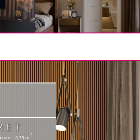
RET
2
00 mm | 0,33 m