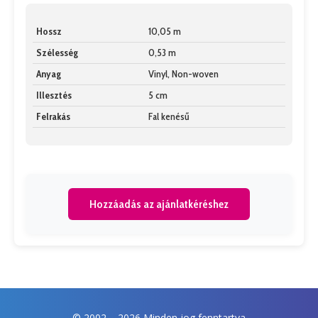
Hossz
10,05 m
Szélesség
0,53 m
Anyag
Vinyl, Non-woven
Illesztés
5 cm
Felrakás
Fal kenésű
Hozzáadás az ajánlatkéréshez
© 2002 –
2026 Minden jog fenntartva