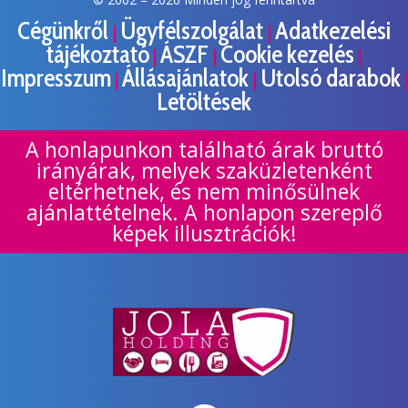
Cégünkről
Ügyfélszolgálat
Adatkezelési
|
|
tájékoztató
ÁSZF
Cookie kezelés
|
|
|
Impresszum
Állásajánlatok
Utolsó darabok
|
|
|
Letöltések
A honlapunkon található árak bruttó
irányárak, melyek szaküzletenként
eltérhetnek, és nem minősülnek
ajánlattételnek. A honlapon szereplő
képek illusztrációk!