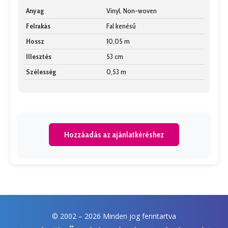
Anyag
Vinyl, Non-woven
Felrakás
Fal kenésű
Hossz
10,05 m
Illesztés
53 cm
Szélesség
0,53 m
Hozzáadás az ajánlatkéréshez
© 2002 –
2026 Minden jog fenntartva