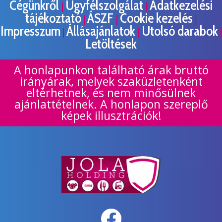
Cégünkről
Ügyfélszolgálat
Adatkezelési
|
|
tájékoztató
ÁSZF
Cookie kezelés
|
|
|
Impresszum
Állásajánlatok
Utolsó darabok
|
|
|
Letöltések
A honlapunkon található árak bruttó
irányárak, melyek szaküzletenként
eltérhetnek, és nem minősülnek
ajánlattételnek. A honlapon szereplő
képek illusztrációk!
