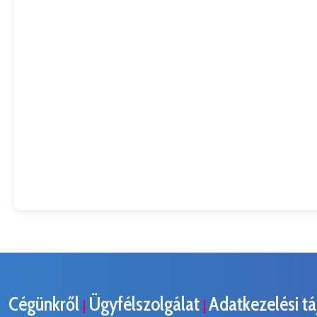
Cégünkről
Ügyfélszolgálat
Adatkezelési t
|
|