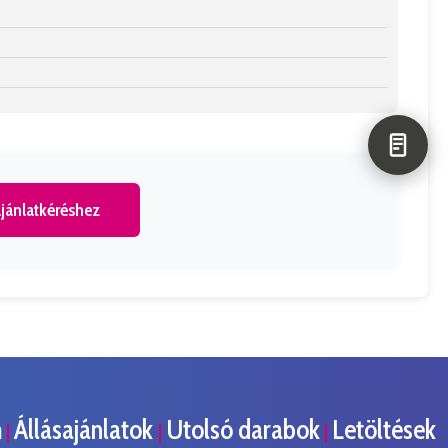
jánlatkéréshez
m
Állásajánlatok
Utolsó darabok
Letöltések
|
|
|