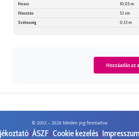
Hossz
10,05 m
Illesztés
53 cm
Szélesség
0,53 m
Hozzáadás az a
© 2002 –
2026 Minden jog fenntartva
ájékoztató
ÁSZF
Cookie kezelés
Impresszu
|
|
|