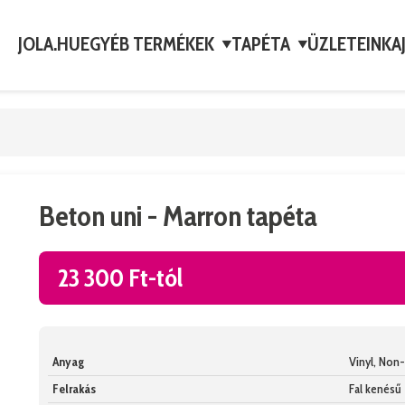
JOLA.HU
EGYÉB TERMÉKEK
TAPÉTA
ÜZLETEINK
A
▼
▼
Beton uni - Marron tapéta
23 300 Ft-tól
Anyag
Vinyl, No
Felrakás
Fal kenésű