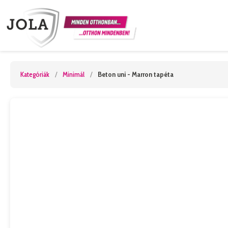
Kategóriák
/
Minimál
/
Beton uni - Marron tapéta