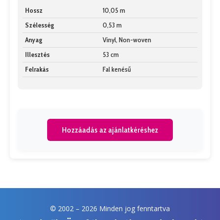
Hossz
10,05 m
Szélesség
0,53 m
Anyag
Vinyl, Non-woven
Illesztés
53 cm
Felrakás
Fal kenésű
Hozzáadás az ajánlatkéréshez
© 2002 –
2026 Minden jog fenntartva