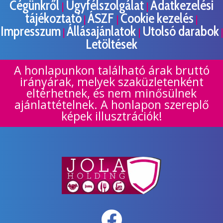
Cégünkről
Ügyfélszolgálat
Adatkezelési
|
|
tájékoztató
ÁSZF
Cookie kezelés
|
|
|
Impresszum
Állásajánlatok
Utolsó darabok
|
|
|
Letöltések
A honlapunkon található árak bruttó
irányárak, melyek szaküzletenként
eltérhetnek, és nem minősülnek
ajánlattételnek. A honlapon szereplő
képek illusztrációk!
