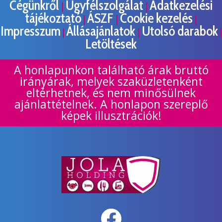
Cégünkről
Ügyfélszolgálat
Adatkezelési
|
|
tájékoztató
ÁSZF
Cookie kezelés
|
|
|
Impresszum
Állásajánlatok
Utolsó darabok
|
|
|
Letöltések
A honlapunkon található árak bruttó
irányárak, melyek szaküzletenként
eltérhetnek, és nem minősülnek
ajánlattételnek. A honlapon szereplő
képek illusztrációk!
