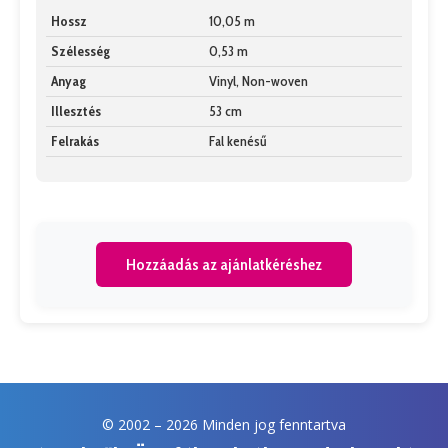
Hossz
10,05 m
Szélesség
0,53 m
Anyag
Vinyl, Non-woven
Illesztés
53 cm
Felrakás
Fal kenésű
Hozzáadás az ajánlatkéréshez
© 2002 –
2026 Minden jog fenntartva