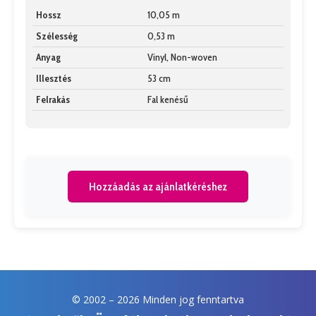
Hossz
10,05 m
Szélesség
0,53 m
Anyag
Vinyl, Non-woven
Illesztés
53 cm
Felrakás
Fal kenésű
Hozzáadás az ajánlatkéréshez
© 2002 –
2026 Minden jog fenntartva