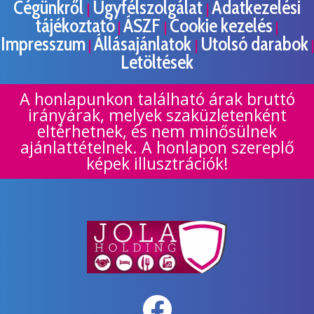
Cégünkről
Ügyfélszolgálat
Adatkezelési
|
|
tájékoztató
ÁSZF
Cookie kezelés
|
|
|
Impresszum
Állásajánlatok
Utolsó darabok
|
|
|
Letöltések
A honlapunkon található árak bruttó
irányárak, melyek szaküzletenként
eltérhetnek, és nem minősülnek
ajánlattételnek. A honlapon szereplő
képek illusztrációk!
