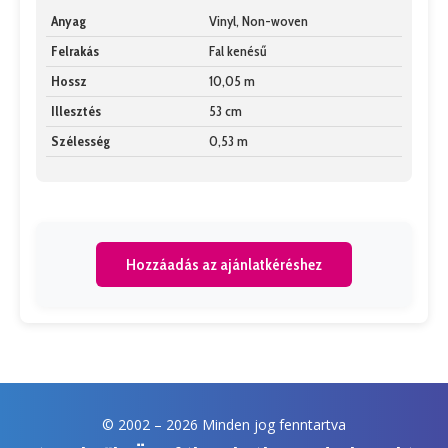
Anyag
Vinyl, Non-woven
Felrakás
Fal kenésű
Hossz
10,05 m
Illesztés
53 cm
Szélesség
0,53 m
Hozzáadás az ajánlatkéréshez
© 2002 –
2026 Minden jog fenntartva