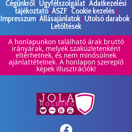
Cégünkről
Ügyfélszolgálat
Adatkezelési
|
|
tájékoztató
ÁSZF
Cookie kezelés
|
|
|
Impresszum
Állásajánlatok
Utolsó darabok
|
|
|
Letöltések
A honlapunkon található árak bruttó
irányárak, melyek szaküzletenként
eltérhetnek, és nem minősülnek
ajánlattételnek. A honlapon szereplő
képek illusztrációk!
