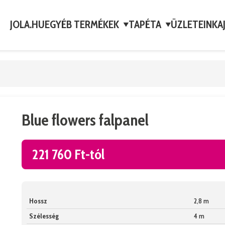
JOLA.HU
EGYÉB TERMÉKEK
TAPÉTA
ÜZLETEINK
A
▼
▼
Blue flowers falpanel
221 760 Ft-tól
Hossz
2,8 m
Szélesség
4 m