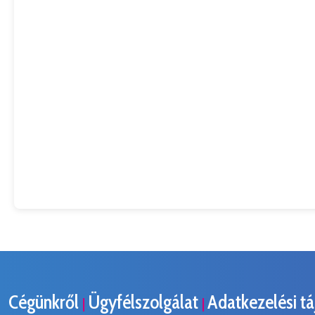
Cégünkről
Ügyfélszolgálat
Adatkezelési t
|
|