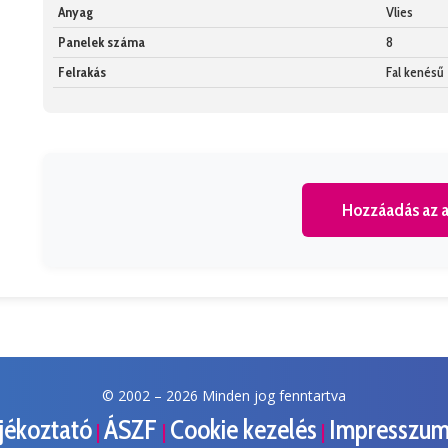
Anyag
Vlies
Panelek száma
8
Felrakás
Fal kenésű
Hozzáadás az a
© 2002 –
2026 Minden jog fenntartva
ájékoztató
ÁSZF
Cookie kezelés
Impresszu
|
|
|