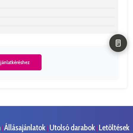
jánlatkéréshez
m
Állásajánlatok
Utolsó darabok
Letöltések
|
|
|