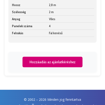
Hossz
2,8 m
Szélesség
2 m
Anyag
Vlies
Panelek száma
4
Felrakás
Fal kenésű
Hozzáadás az ajánlatkéréshez
© 2002 –
2026 Minden jog fenntartva