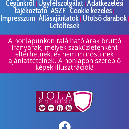
Cégünkről
Ügyfélszolgálat
Adatkezelési
|
|
tájékoztató
ÁSZF
Cookie kezelés
|
|
|
Impresszum
Állásajánlatok
Utolsó darabok
|
|
|
Letöltések
A honlapunkon található árak bruttó
irányárak, melyek szaküzletenként
eltérhetnek, és nem minősülnek
ajánlattételnek. A honlapon szereplő
képek illusztrációk!
