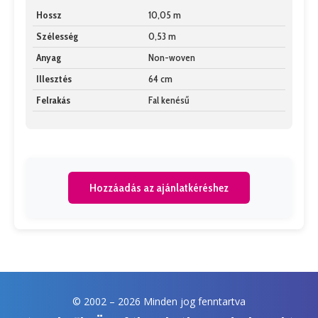
Hossz
10,05 m
Szélesség
0,53 m
Anyag
Non-woven
Illesztés
64 cm
Felrakás
Fal kenésű
Hozzáadás az ajánlatkéréshez
© 2002 –
2026 Minden jog fenntartva