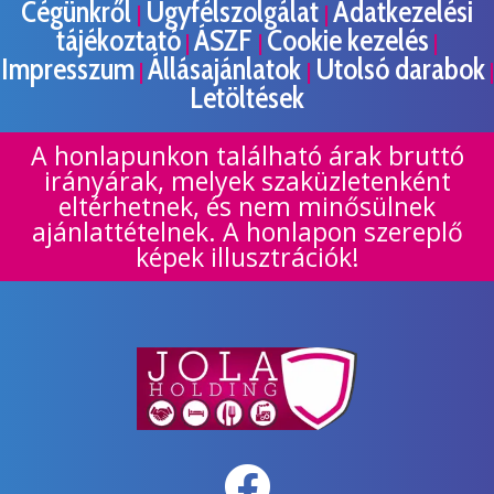
Cégünkről
Ügyfélszolgálat
Adatkezelési
|
|
tájékoztató
ÁSZF
Cookie kezelés
|
|
|
Impresszum
Állásajánlatok
Utolsó darabok
|
|
|
Letöltések
A honlapunkon található árak bruttó
irányárak, melyek szaküzletenként
eltérhetnek, és nem minősülnek
ajánlattételnek. A honlapon szereplő
képek illusztrációk!
