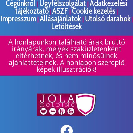
Cégünkről
Ügyfélszolgálat
Adatkezelési
|
|
tájékoztató
ÁSZF
Cookie kezelés
|
|
|
Impresszum
Állásajánlatok
Utolsó darabok
|
|
|
Letöltések
A honlapunkon található árak bruttó
irányárak, melyek szaküzletenként
eltérhetnek, és nem minősülnek
ajánlattételnek. A honlapon szereplő
képek illusztrációk!
