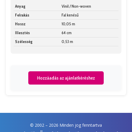
Anyag
Vinil / Non-woven
Felrakás
Fal kenésű
Hossz
10,05 m
Illesztés
64 cm
Szélesség
0,53 m
Hozzáadás az ajánlatkéréshez
© 2002 –
2026 Minden jog fenntartva