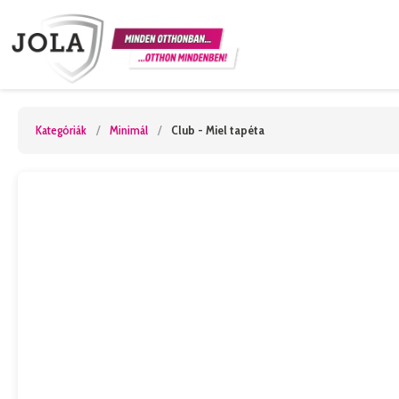
Kategóriák
/
Minimál
/
Club - Miel tapéta