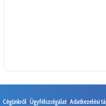
Cégünkről
Ügyfélszolgálat
Adatkezelési t
|
|