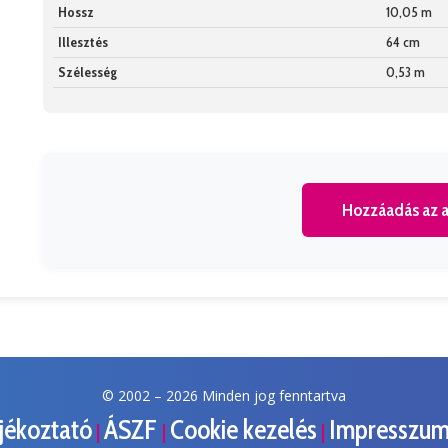
Hossz
10,05 m
Illesztés
64 cm
Szélesség
0,53 m
Hozzáadás az a
© 2002 –
2026 Minden jog fenntartva
ájékoztató
ÁSZF
Cookie kezelés
Impresszu
|
|
|