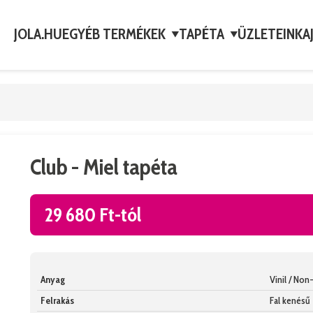
JOLA.HU
EGYÉB TERMÉKEK
TAPÉTA
ÜZLETEINK
A
▼
▼
Club - Miel tapéta
29 680 Ft-tól
Anyag
Vinil / No
Felrakás
Fal kenésű