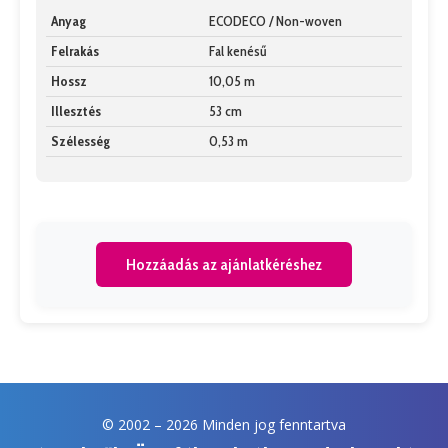
Anyag
ECODECO / Non-woven
Felrakás
Fal kenésű
Hossz
10,05 m
Illesztés
53 cm
Szélesség
0,53 m
Hozzáadás az ajánlatkéréshez
© 2002 –
2026 Minden jog fenntartva