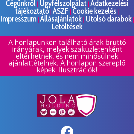
Cégünkről
Ügyfélszolgálat
Adatkezelési
|
|
tájékoztató
ÁSZF
Cookie kezelés
|
|
|
Impresszum
Állásajánlatok
Utolsó darabok
|
|
|
Letöltések
A honlapunkon található árak bruttó
irányárak, melyek szaküzletenként
eltérhetnek, és nem minősülnek
ajánlattételnek. A honlapon szereplő
képek illusztrációk!
