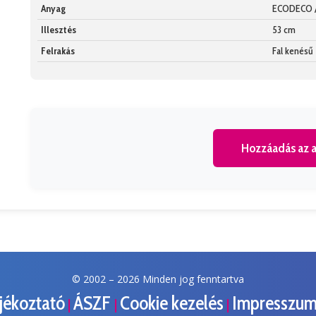
Anyag
ECODECO 
Illesztés
53 cm
Felrakás
Fal kenésű
Hozzáadás az a
© 2002 –
2026 Minden jog fenntartva
ájékoztató
ÁSZF
Cookie kezelés
Impresszu
|
|
|