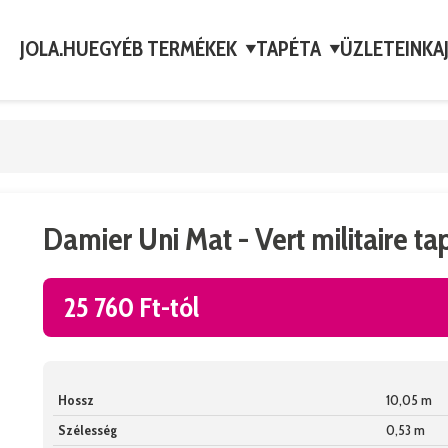
JOLA.HU
EGYÉB TERMÉKEK
TAPÉTA
ÜZLETEINK
A
▼
▼
Damier Uni Mat - Vert militaire ta
25 760 Ft-tól
Hossz
10,05 m
Szélesség
0,53 m