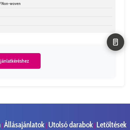
/ Non-woven
jánlatkéréshez
m
Állásajánlatok
Utolsó darabok
Letöltések
|
|
|