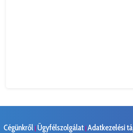
Cégünkről
Ügyfélszolgálat
Adatkezelési t
|
|