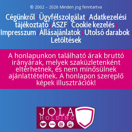
© 2002 –
2026 Minden jog fenntartva
Cégünkről
Ügyfélszolgálat
Adatkezelési
|
|
tájékoztató
ÁSZF
Cookie kezelés
|
|
|
Impresszum
Állásajánlatok
Utolsó darabok
|
|
|
Letöltések
A honlapunkon található árak bruttó
irányárak, melyek szaküzletenként
eltérhetnek, és nem minősülnek
ajánlattételnek. A honlapon szereplő
képek illusztrációk!