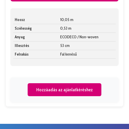
Hossz
10,05 m
Szélesség
0,53 m
Anyag
ECODECO / Non-woven
Illesztés
53 cm
Felrakás
Fal kenésű
Hozzáadás az ajánlatkéréshez