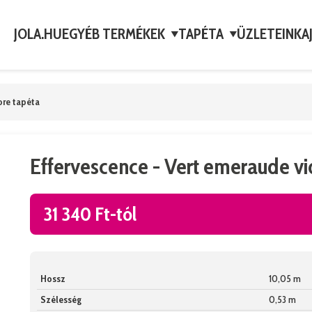
JOLA.HU
EGYÉB TERMÉKEK
TAPÉTA
ÜZLETEINK
A
▼
▼
ore tapéta
Effervescence - Vert emeraude vi
31 340 Ft-tól
Hossz
10,05 m
Szélesség
0,53 m