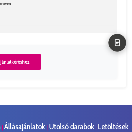
n-woven
jánlatkéréshez
m
Állásajánlatok
Utolsó darabok
Letöltések
|
|
|