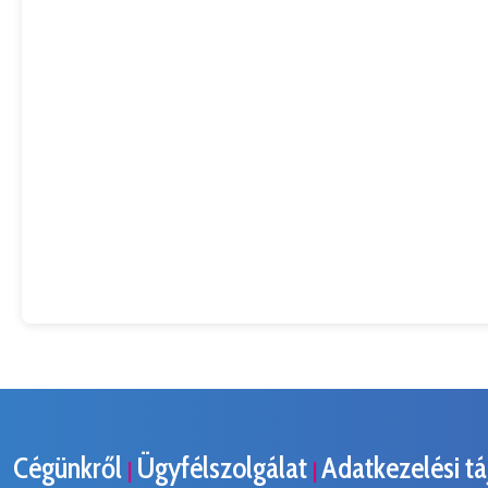
Cégünkről
Ügyfélszolgálat
Adatkezelési t
|
|