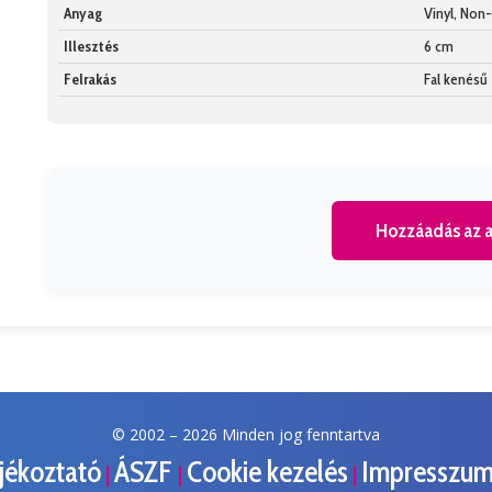
Anyag
Vinyl, No
Illesztés
6 cm
Felrakás
Fal kenésű
Hozzáadás az a
© 2002 –
2026 Minden jog fenntartva
ájékoztató
ÁSZF
Cookie kezelés
Impresszu
|
|
|