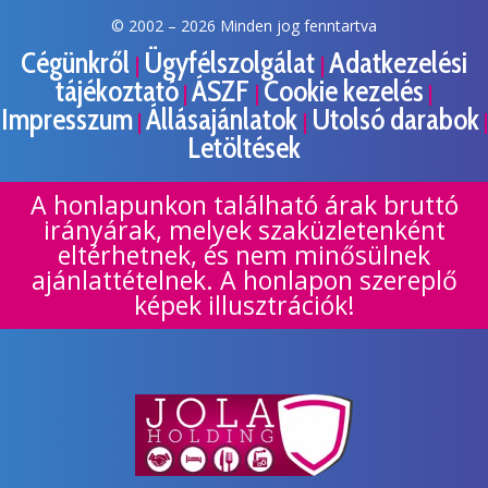
© 2002 –
2026 Minden jog fenntartva
Cégünkről
Ügyfélszolgálat
Adatkezelési
|
|
tájékoztató
ÁSZF
Cookie kezelés
|
|
|
Impresszum
Állásajánlatok
Utolsó darabok
|
|
|
Letöltések
A honlapunkon található árak bruttó
irányárak, melyek szaküzletenként
eltérhetnek, és nem minősülnek
ajánlattételnek. A honlapon szereplő
képek illusztrációk!