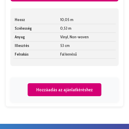
Hossz
10,05 m
Szélesség
0,53 m
Anyag
Vinyl, Non-woven
Illesztés
53 cm
Felrakás
Fal kenésű
Hozzáadás az ajánlatkéréshez