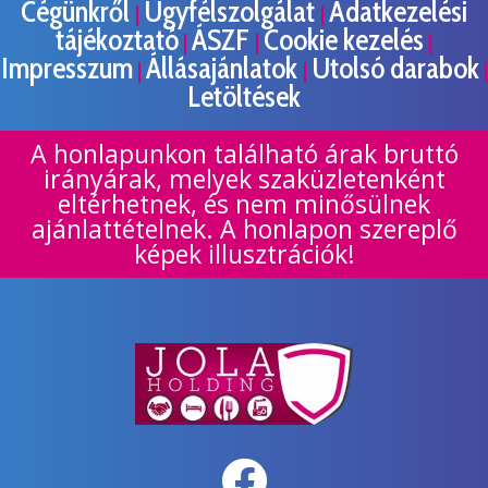
Cégünkről
Ügyfélszolgálat
Adatkezelési
|
|
tájékoztató
ÁSZF
Cookie kezelés
|
|
|
Impresszum
Állásajánlatok
Utolsó darabok
|
|
|
Letöltések
A honlapunkon található árak bruttó
irányárak, melyek szaküzletenként
eltérhetnek, és nem minősülnek
ajánlattételnek. A honlapon szereplő
képek illusztrációk!
