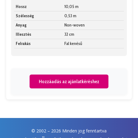
Hossz
10,05 m
Szélesség
0,53 m
Anyag
Non-woven
Illesztés
32 cm
Felrakás
Fal kenésű
Hozzáadás az ajánlatkéréshez
© 2002 –
2026 Minden jog fenntartva