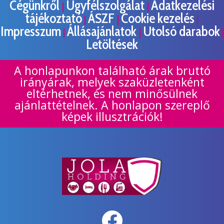
Cégünkről
Ügyfélszolgálat
Adatkezelési
|
|
tájékoztató
ÁSZF
Cookie kezelés
|
|
|
Impresszum
Állásajánlatok
Utolsó darabok
|
|
|
Letöltések
A honlapunkon található árak bruttó
irányárak, melyek szaküzletenként
eltérhetnek, és nem minősülnek
ajánlattételnek. A honlapon szereplő
képek illusztrációk!
