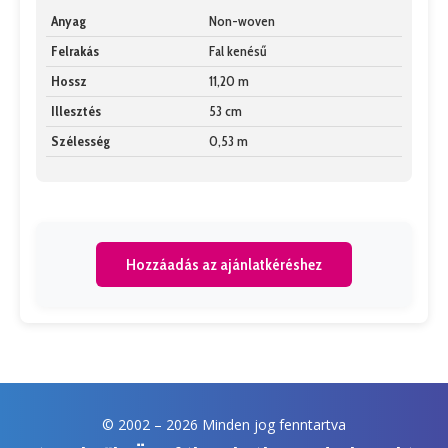
Anyag
Non-woven
Felrakás
Fal kenésű
Hossz
11,20 m
Illesztés
53 cm
Szélesség
0,53 m
Hozzáadás az ajánlatkéréshez
© 2002 –
2026 Minden jog fenntartva