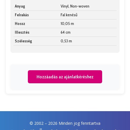
Anyag
Vinyl, Non-woven
Felrakás
Fal kenésű
Hossz
10,05 m
Illesztés
64 cm
Szélesség
0,53 m
Hozzáadás az ajánlatkéréshez
© 2002 –
2026 Minden jog fenntartva