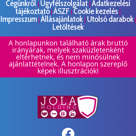
Cégünkről
Ügyfélszolgálat
Adatkezelési
|
|
tájékoztató
ÁSZF
Cookie kezelés
|
|
|
Impresszum
Állásajánlatok
Utolsó darabok
|
|
|
Letöltések
A honlapunkon található árak bruttó
irányárak, melyek szaküzletenként
eltérhetnek, és nem minősülnek
ajánlattételnek. A honlapon szereplő
képek illusztrációk!
