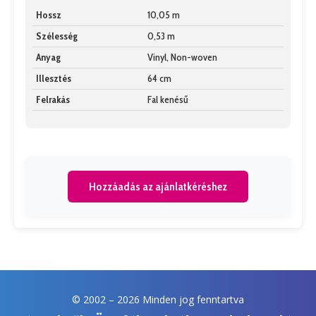
Hossz
10,05 m
Szélesség
0,53 m
Anyag
Vinyl, Non-woven
Illesztés
64 cm
Felrakás
Fal kenésű
Hozzáadás az ajánlatkéréshez
© 2002 –
2026 Minden jog fenntartva