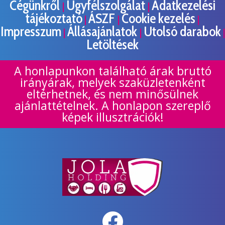
Cégünkről
Ügyfélszolgálat
Adatkezelési
|
|
tájékoztató
ÁSZF
Cookie kezelés
|
|
|
Impresszum
Állásajánlatok
Utolsó darabok
|
|
|
Letöltések
A honlapunkon található árak bruttó
irányárak, melyek szaküzletenként
eltérhetnek, és nem minősülnek
ajánlattételnek. A honlapon szereplő
képek illusztrációk!
