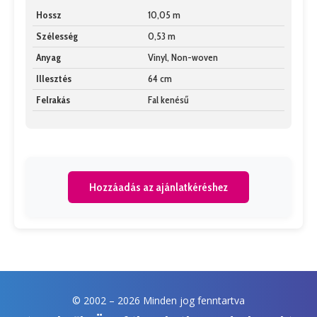
Hossz
10,05 m
Szélesség
0,53 m
Anyag
Vinyl, Non-woven
Illesztés
64 cm
Felrakás
Fal kenésű
Hozzáadás az ajánlatkéréshez
© 2002 –
2026 Minden jog fenntartva