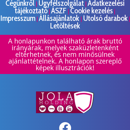
Cégünkről
Ügyfélszolgálat
Adatkezelési
|
|
tájékoztató
ÁSZF
Cookie kezelés
|
|
|
Impresszum
Állásajánlatok
Utolsó darabok
|
|
|
Letöltések
A honlapunkon található árak bruttó
irányárak, melyek szaküzletenként
eltérhetnek, és nem minősülnek
ajánlattételnek. A honlapon szereplő
képek illusztrációk!
