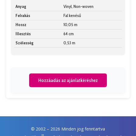
Anyag
Vinyl, Non-woven
Felrakás
Fal kenésű
Hossz
10,05 m
Illesztés
64 cm
Szélesség
0,53 m
Hozzáadás az ajánlatkéréshez
© 2002 –
2026 Minden jog fenntartva