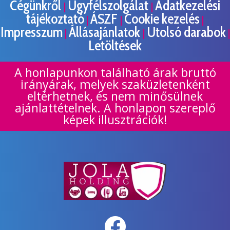
Cégünkről
Ügyfélszolgálat
Adatkezelési
|
|
tájékoztató
ÁSZF
Cookie kezelés
|
|
|
Impresszum
Állásajánlatok
Utolsó darabok
|
|
|
Letöltések
A honlapunkon található árak bruttó
irányárak, melyek szaküzletenként
eltérhetnek, és nem minősülnek
ajánlattételnek. A honlapon szereplő
képek illusztrációk!
