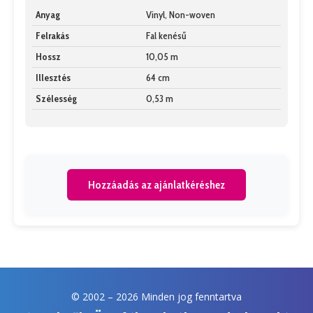
Anyag
Vinyl, Non-woven
Felrakás
Fal kenésű
Hossz
10,05 m
Illesztés
64 cm
Szélesség
0,53 m
Hozzáadás az ajánlatkéréshez
© 2002 –
2026 Minden jog fenntartva