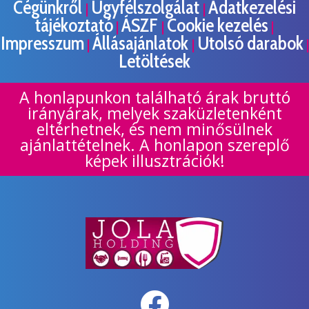
Cégünkről
Ügyfélszolgálat
Adatkezelési
|
|
tájékoztató
ÁSZF
Cookie kezelés
|
|
|
Impresszum
Állásajánlatok
Utolsó darabok
|
|
|
Letöltések
A honlapunkon található árak bruttó
irányárak, melyek szaküzletenként
eltérhetnek, és nem minősülnek
ajánlattételnek. A honlapon szereplő
képek illusztrációk!
