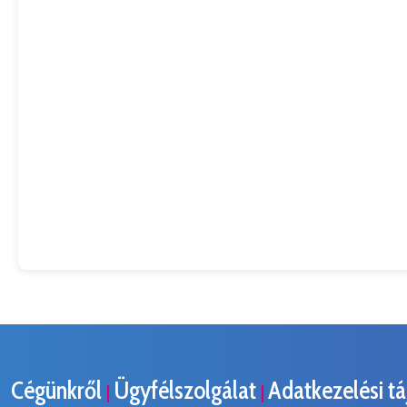
Cégünkről
Ügyfélszolgálat
Adatkezelési t
|
|