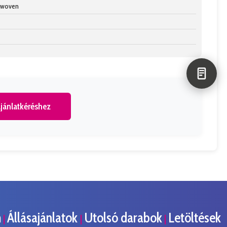
n-woven
jánlatkéréshez
m
Állásajánlatok
Utolsó darabok
Letöltések
|
|
|