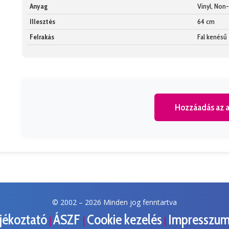
Anyag
Vinyl, No
Illesztés
64 cm
Felrakás
Fal kenésű
Hozzáadás az a
© 2002 –
2026 Minden jog fenntartva
ájékoztató
ÁSZF
Cookie kezelés
Impresszu
|
|
|