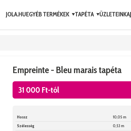
JOLA.HU
EGYÉB TERMÉKEK
TAPÉTA
ÜZLETEINK
A
▼
▼
Empreinte - Bleu marais tapéta
31 000 Ft-tól
Hossz
10,05 m
Szélesség
0,53 m