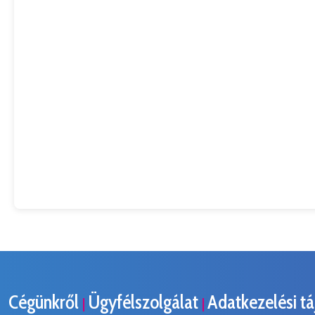
Cégünkről
Ügyfélszolgálat
Adatkezelési t
|
|