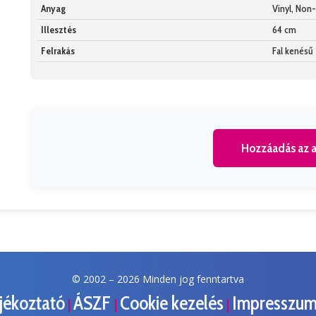
Anyag
Vinyl, No
Illesztés
64 cm
Felrakás
Fal kenésű
Hozzáadás az a
© 2002 –
2026 Minden jog fenntartva
ájékoztató
ÁSZF
Cookie kezelés
Impresszu
|
|
|