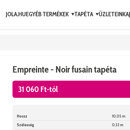
JOLA.HU
EGYÉB TERMÉKEK
TAPÉTA
ÜZLETEINK
A
▼
▼
Empreinte - Noir fusain tapéta
31 060 Ft-tól
Hossz
10,05 m
Szélesség
0,53 m