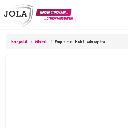
Kategóriák
/
Minimál
/
Empreinte - Noir fusain tapéta