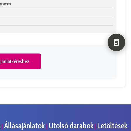
n-woven
jánlatkéréshez
m
Állásajánlatok
Utolsó darabok
Letöltések
|
|
|