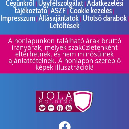
Cégünkről
Ügyfélszolgálat
Adatkezelési
|
|
tájékoztató
ÁSZF
Cookie kezelés
|
|
|
Impresszum
Állásajánlatok
Utolsó darabok
|
|
|
Letöltések
A honlapunkon található árak bruttó
irányárak, melyek szaküzletenként
eltérhetnek, és nem minősülnek
ajánlattételnek. A honlapon szereplő
képek illusztrációk!
