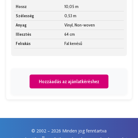
Hossz
10,05 m
Szélesség
0,53 m
Anyag
Vinyl, Non-woven
Illesztés
64 cm
Felrakás
Fal kenésű
Hozzáadás az ajánlatkéréshez
© 2002 –
2026 Minden jog fenntartva