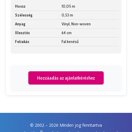
Hossz
10,05 m
Szélesség
0,53 m
Anyag
Vinyl, Non-woven
Illesztés
64 cm
Felrakás
Fal kenésű
Hozzáadás az ajánlatkéréshez
© 2002 –
2026 Minden jog fenntartva