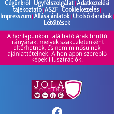
Cégünkről
Ügyfélszolgálat
Adatkezelési
|
|
tájékoztató
ÁSZF
Cookie kezelés
|
|
|
Impresszum
Állásajánlatok
Utolsó darabok
|
|
|
Letöltések
A honlapunkon található árak bruttó
irányárak, melyek szaküzletenként
eltérhetnek, és nem minősülnek
ajánlattételnek. A honlapon szereplő
képek illusztrációk!
