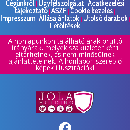
Cégünkről
Ügyfélszolgálat
Adatkezelési
|
|
tájékoztató
ÁSZF
Cookie kezelés
|
|
|
Impresszum
Állásajánlatok
Utolsó darabok
|
|
|
Letöltések
A honlapunkon található árak bruttó
irányárak, melyek szaküzletenként
eltérhetnek, és nem minősülnek
ajánlattételnek. A honlapon szereplő
képek illusztrációk!
