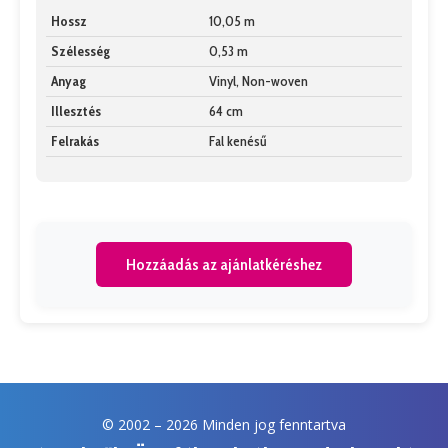
Hossz
10,05 m
Szélesség
0,53 m
Anyag
Vinyl, Non-woven
Illesztés
64 cm
Felrakás
Fal kenésű
Hozzáadás az ajánlatkéréshez
© 2002 –
2026 Minden jog fenntartva