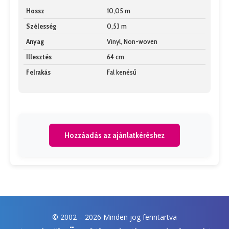
Hossz
10,05 m
Szélesség
0,53 m
Anyag
Vinyl, Non-woven
Illesztés
64 cm
Felrakás
Fal kenésű
Hozzáadás az ajánlatkéréshez
© 2002 –
2026 Minden jog fenntartva