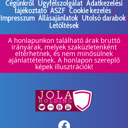
Cégünkről
Ügyfélszolgálat
Adatkezelési
|
|
tájékoztató
ÁSZF
Cookie kezelés
|
|
|
Impresszum
Állásajánlatok
Utolsó darabok
|
|
|
Letöltések
A honlapunkon található árak bruttó
irányárak, melyek szaküzletenként
eltérhetnek, és nem minősülnek
ajánlattételnek. A honlapon szereplő
képek illusztrációk!
