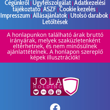
Cégünkről
Ügyfélszolgálat
Adatkezelési
|
|
tájékoztató
ÁSZF
Cookie kezelés
|
|
|
Impresszum
Állásajánlatok
Utolsó darabok
|
|
|
Letöltések
A honlapunkon található árak bruttó
irányárak, melyek szaküzletenként
eltérhetnek, és nem minősülnek
ajánlattételnek. A honlapon szereplő
képek illusztrációk!
