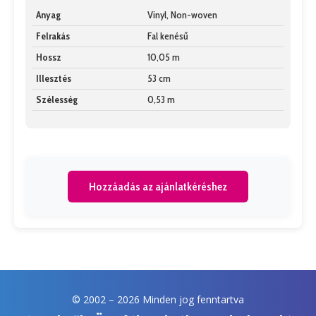
Anyag
Vinyl, Non-woven
Felrakás
Fal kenésű
Hossz
10,05 m
Illesztés
53 cm
Szélesség
0,53 m
Hozzáadás az ajánlatkéréshez
© 2002 –
2026 Minden jog fenntartva