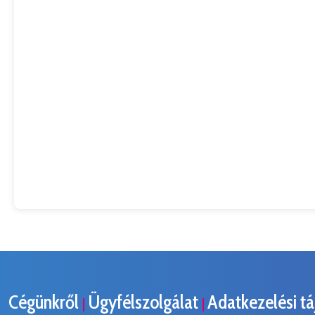
Cégünkről
Ügyfélszolgálat
Adatkezelési t
|
|