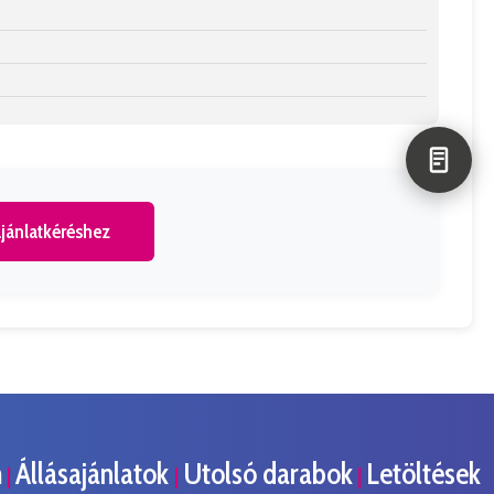
jánlatkéréshez
m
Állásajánlatok
Utolsó darabok
Letöltések
|
|
|