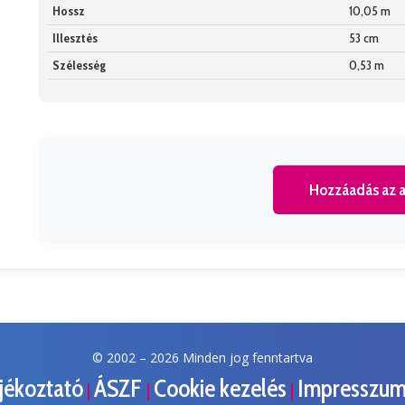
Hossz
10,05 m
Illesztés
53 cm
Szélesség
0,53 m
Hozzáadás az a
© 2002 –
2026 Minden jog fenntartva
ájékoztató
ÁSZF
Cookie kezelés
Impresszu
|
|
|