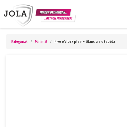
Kategóriák
/
Minimál
/
Five o'clock plain - Blanc craie tapéta