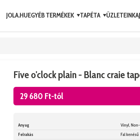
JOLA.HU
EGYÉB TERMÉKEK
TAPÉTA
ÜZLETEINK
A
▼
▼
Five o'clock plain - Blanc craie ta
29 680 Ft-tól
Anyag
Vinyl, No
Felrakás
Fal kenésű