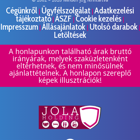
Cégünkről
Ügyfélszolgálat
Adatkezelési
|
|
tájékoztató
ÁSZF
Cookie kezelés
|
|
|
Impresszum
Állásajánlatok
Utolsó darabok
|
|
|
Letöltések
A honlapunkon található árak bruttó
irányárak, melyek szaküzletenként
eltérhetnek, és nem minősülnek
ajánlattételnek. A honlapon szereplő
képek illusztrációk!