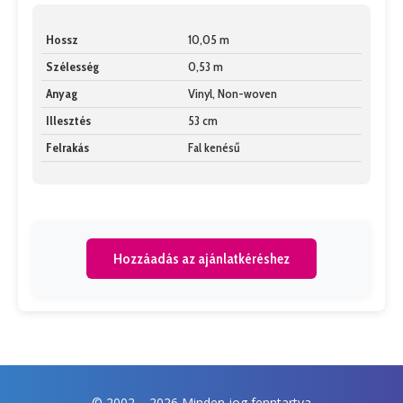
Hossz
10,05 m
Szélesség
0,53 m
Anyag
Vinyl, Non-woven
Illesztés
53 cm
Felrakás
Fal kenésű
Hozzáadás az ajánlatkéréshez
© 2002 –
2026 Minden jog fenntartva