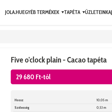
JOLA.HU
EGYÉB TERMÉKEK
TAPÉTA
ÜZLETEINK
A
▼
▼
Five o'clock plain - Cacao tapéta
29 680 Ft-tól
Hossz
10,05 m
Szélesség
0,53 m