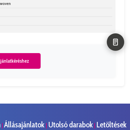
n-woven
jánlatkéréshez
m
Állásajánlatok
Utolsó darabok
Letöltések
|
|
|