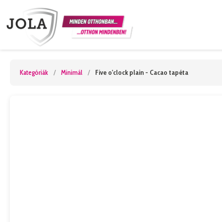
Kategóriák
/
Minimál
/
Five o'clock plain - Cacao tapéta