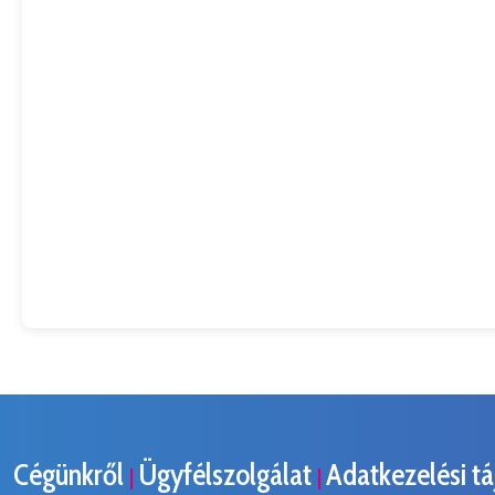
Cégünkről
Ügyfélszolgálat
Adatkezelési t
|
|