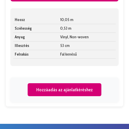
Hossz
10,05 m
Szélesség
0,53 m
Anyag
Vinyl, Non-woven
Illesztés
53 cm
Felrakás
Fal kenésű
Hozzáadás az ajánlatkéréshez