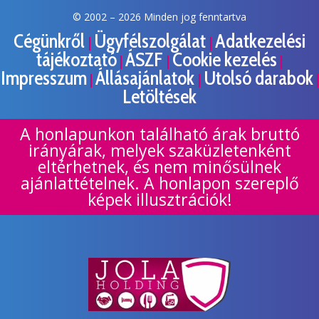
© 2002 –
2026 Minden jog fenntartva
Cégünkről
Ügyfélszolgálat
Adatkezelési
|
|
tájékoztató
ÁSZF
Cookie kezelés
|
|
|
Impresszum
Állásajánlatok
Utolsó darabok
|
|
|
Letöltések
A honlapunkon található árak bruttó
irányárak, melyek szaküzletenként
eltérhetnek, és nem minősülnek
ajánlattételnek. A honlapon szereplő
képek illusztrációk!