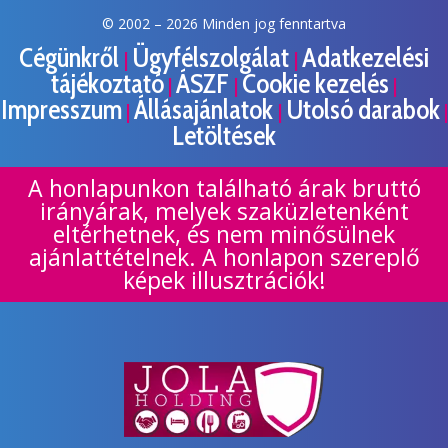
© 2002 –
2026 Minden jog fenntartva
Cégünkről
Ügyfélszolgálat
Adatkezelési
|
|
tájékoztató
ÁSZF
Cookie kezelés
|
|
|
Impresszum
Állásajánlatok
Utolsó darabok
|
|
|
Letöltések
A honlapunkon található árak bruttó
irányárak, melyek szaküzletenként
eltérhetnek, és nem minősülnek
ajánlattételnek. A honlapon szereplő
képek illusztrációk!