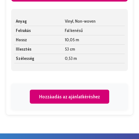
Anyag
Vinyl, Non-woven
Felrakás
Fal kenésű
Hossz
10,05 m
Illesztés
53 cm
Szélesség
0,53 m
Hozzáadás az ajánlatkéréshez