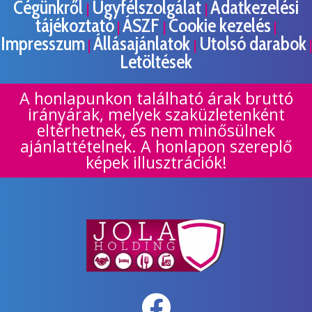
Cégünkről
Ügyfélszolgálat
Adatkezelési
|
|
tájékoztató
ÁSZF
Cookie kezelés
|
|
|
Impresszum
Állásajánlatok
Utolsó darabok
|
|
|
Letöltések
A honlapunkon található árak bruttó
irányárak, melyek szaküzletenként
eltérhetnek, és nem minősülnek
ajánlattételnek. A honlapon szereplő
képek illusztrációk!
