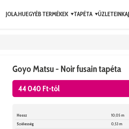
JOLA.HU
EGYÉB TERMÉKEK
TAPÉTA
ÜZLETEINK
A
▼
▼
Goyo Matsu - Noir fusain tapéta
44 040 Ft-tól
Hossz
10,05 m
Szélesség
0,53 m