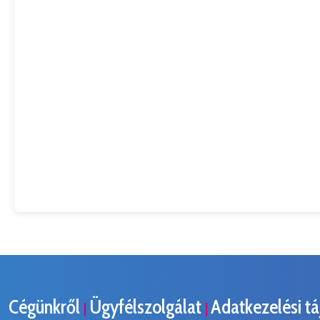
Cégünkről
Ügyfélszolgálat
Adatkezelési t
|
|