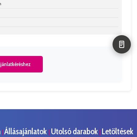
n
jánlatkéréshez
m
Állásajánlatok
Utolsó darabok
Letöltések
|
|
|