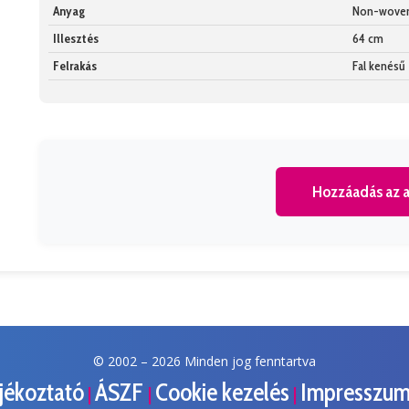
Anyag
Non-wove
Illesztés
64 cm
Felrakás
Fal kenésű
Hozzáadás az a
© 2002 –
2026 Minden jog fenntartva
ájékoztató
ÁSZF
Cookie kezelés
Impresszu
|
|
|