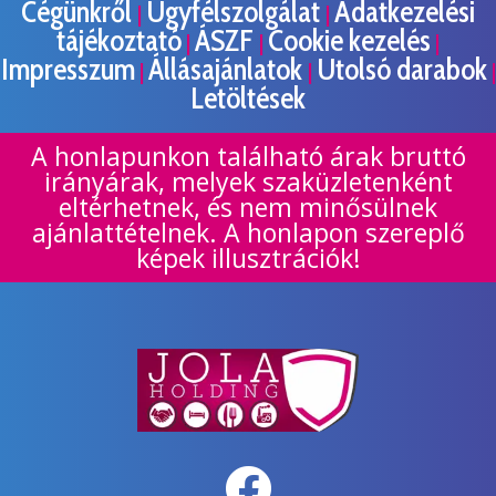
Cégünkről
Ügyfélszolgálat
Adatkezelési
|
|
tájékoztató
ÁSZF
Cookie kezelés
|
|
|
Impresszum
Állásajánlatok
Utolsó darabok
|
|
|
Letöltések
A honlapunkon található árak bruttó
irányárak, melyek szaküzletenként
eltérhetnek, és nem minősülnek
ajánlattételnek. A honlapon szereplő
képek illusztrációk!
