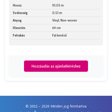
Hossz
10,05 m
Szélesség
0,53 m
Anyag
Vinyl, Non-woven
Illesztés
64 cm
Felrakás
Fal kenésű
Hozzáadás az ajánlatkéréshez
© 2002 –
2026 Minden jog fenntartva