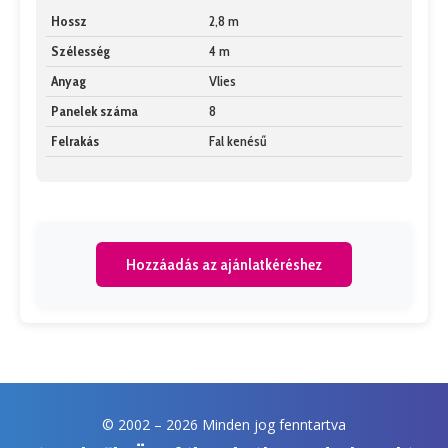
Hossz
2,8 m
Szélesség
4 m
Anyag
Vlies
Panelek száma
8
Felrakás
Fal kenésű
Hozzáadás az ajánlatkéréshez
© 2002 –
2026 Minden jog fenntartva