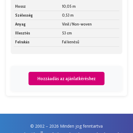
Hossz
10,05 m
Szélesség
0,53 m
Anyag
Vinil / Non-woven
Illesztés
53 cm
Felrakás
Fal kenésű
Hozzáadás az ajánlatkéréshez
© 2002 –
2026 Minden jog fenntartva