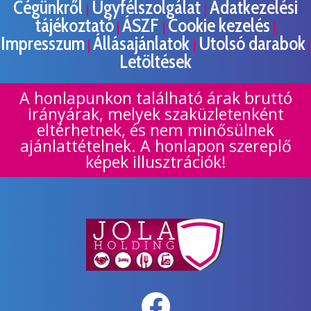
Cégünkről
Ügyfélszolgálat
Adatkezelési
|
|
tájékoztató
ÁSZF
Cookie kezelés
|
|
|
Impresszum
Állásajánlatok
Utolsó darabok
|
|
|
Letöltések
A honlapunkon található árak bruttó
irányárak, melyek szaküzletenként
eltérhetnek, és nem minősülnek
ajánlattételnek. A honlapon szereplő
képek illusztrációk!
