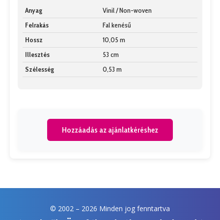
Anyag
Vinil / Non-woven
Felrakás
Fal kenésű
Hossz
10,05 m
Illesztés
53 cm
Szélesség
0,53 m
Hozzáadás az ajánlatkéréshez
© 2002 –
2026 Minden jog fenntartva