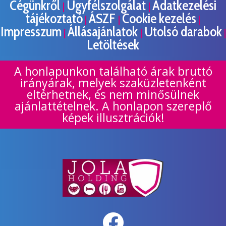
Cégünkről
Ügyfélszolgálat
Adatkezelési
|
|
tájékoztató
ÁSZF
Cookie kezelés
|
|
|
Impresszum
Állásajánlatok
Utolsó darabok
|
|
|
Letöltések
A honlapunkon található árak bruttó
irányárak, melyek szaküzletenként
eltérhetnek, és nem minősülnek
ajánlattételnek. A honlapon szereplő
képek illusztrációk!
