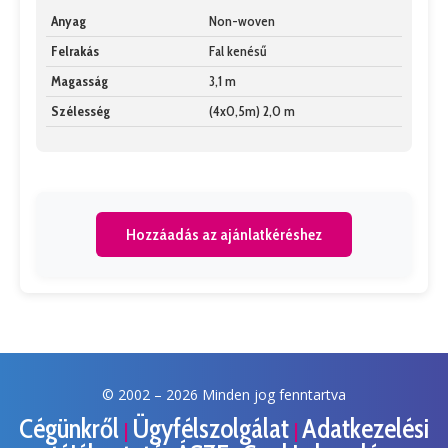
Anyag
Non-woven
Felrakás
Fal kenésű
Magasság
3,1 m
Szélesség
(4x0,5m) 2,0 m
Hozzáadás az ajánlatkéréshez
© 2002 –
2026 Minden jog fenntartva
Cégünkről
Ügyfélszolgálat
Adatkezelési
|
|