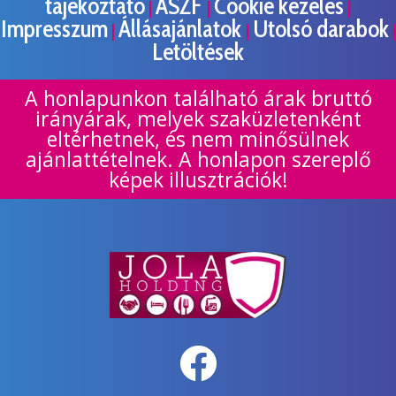
tájékoztató
ÁSZF
Cookie kezelés
|
|
|
Impresszum
Állásajánlatok
Utolsó darabok
|
|
|
Letöltések
A honlapunkon található árak bruttó
irányárak, melyek szaküzletenként
eltérhetnek, és nem minősülnek
ajánlattételnek. A honlapon szereplő
képek illusztrációk!
