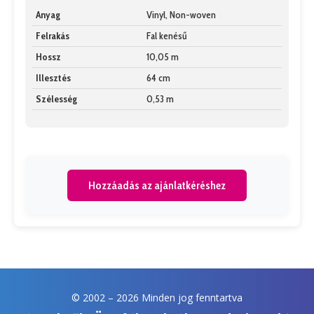
Anyag
Vinyl, Non-woven
Felrakás
Fal kenésű
Hossz
10,05 m
Illesztés
64 cm
Szélesség
0,53 m
Hozzáadás az ajánlatkéréshez
© 2002 –
2026 Minden jog fenntartva