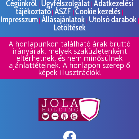
Cégünkről
Ügyfélszolgálat
Adatkezelési
|
|
tájékoztató
ÁSZF
Cookie kezelés
|
|
|
Impresszum
Állásajánlatok
Utolsó darabok
|
|
|
Letöltések
A honlapunkon található árak bruttó
irányárak, melyek szaküzletenként
eltérhetnek, és nem minősülnek
ajánlattételnek. A honlapon szereplő
képek illusztrációk!
