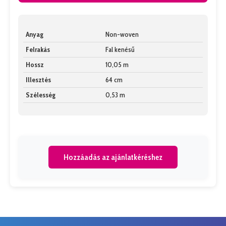
Anyag
Non-woven
Felrakás
Fal kenésű
Hossz
10,05 m
Illesztés
64 cm
Szélesség
0,53 m
Hozzáadás az ajánlatkéréshez