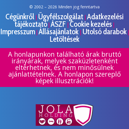
© 2002 –
2026 Minden jog fenntartva
Cégünkről
Ügyfélszolgálat
Adatkezelési
|
|
tájékoztató
ÁSZF
Cookie kezelés
|
|
|
Impresszum
Állásajánlatok
Utolsó darabok
|
|
|
Letöltések
A honlapunkon található árak bruttó
irányárak, melyek szaküzletenként
eltérhetnek, és nem minősülnek
ajánlattételnek. A honlapon szereplő
képek illusztrációk!