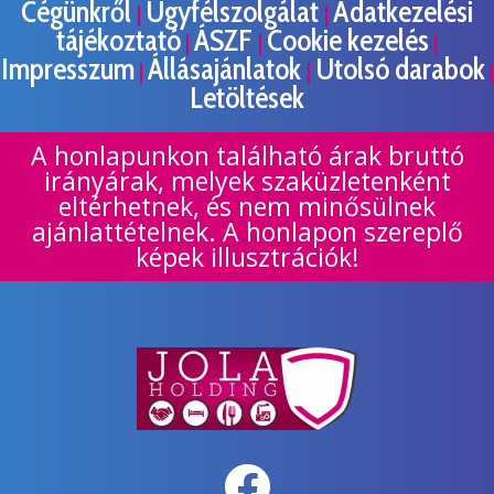
Cégünkről
Ügyfélszolgálat
Adatkezelési
|
|
tájékoztató
ÁSZF
Cookie kezelés
|
|
|
Impresszum
Állásajánlatok
Utolsó darabok
|
|
|
Letöltések
A honlapunkon található árak bruttó
irányárak, melyek szaküzletenként
eltérhetnek, és nem minősülnek
ajánlattételnek. A honlapon szereplő
képek illusztrációk!
