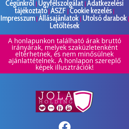
Cégünkről
Ügyfélszolgálat
Adatkezelési
|
|
tájékoztató
ÁSZF
Cookie kezelés
|
|
|
Impresszum
Állásajánlatok
Utolsó darabok
|
|
|
Letöltések
A honlapunkon található árak bruttó
irányárak, melyek szaküzletenként
eltérhetnek, és nem minősülnek
ajánlattételnek. A honlapon szereplő
képek illusztrációk!
