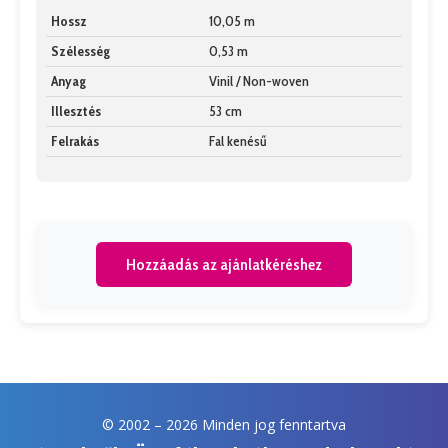
Hossz
10,05 m
Szélesség
0,53 m
Anyag
Vinil / Non-woven
Illesztés
53 cm
Felrakás
Fal kenésű
Hozzáadás az ajánlatkéréshez
© 2002 –
2026 Minden jog fenntartva