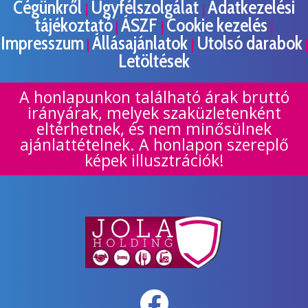
Cégünkről
Ügyfélszolgálat
Adatkezelési
|
|
tájékoztató
ÁSZF
Cookie kezelés
|
|
|
Impresszum
Állásajánlatok
Utolsó darabok
|
|
|
Letöltések
A honlapunkon található árak bruttó
irányárak, melyek szaküzletenként
eltérhetnek, és nem minősülnek
ajánlattételnek. A honlapon szereplő
képek illusztrációk!
