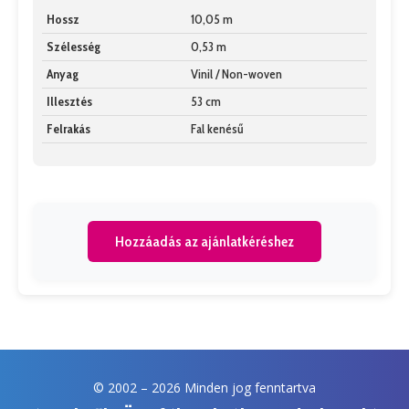
Hossz
10,05 m
Szélesség
0,53 m
Anyag
Vinil / Non-woven
Illesztés
53 cm
Felrakás
Fal kenésű
Hozzáadás az ajánlatkéréshez
© 2002 –
2026 Minden jog fenntartva